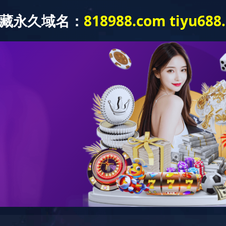
天博网页版
公司简介
产品展示
新闻资讯
nt Co., Ltd
14064.1818.电源板